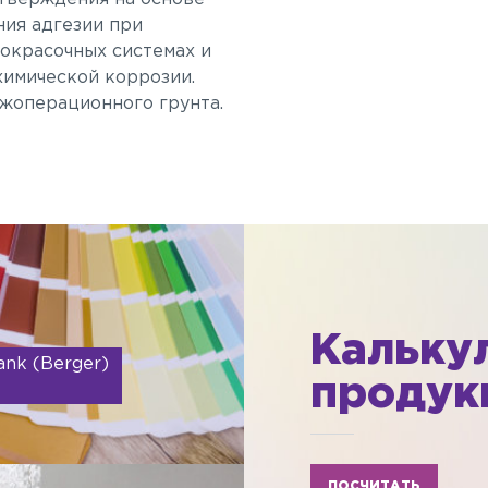
ния адгезии при
окрасочных системах и
химической коррозии.
жоперационного грунта.
Кальку
ank (Berger)
продук
ПОСЧИТАТЬ