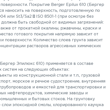
поверхности. Покрытие Berger Epilux 610 (Бергер
ся наносить на поверхность, подготовленную по
04 или St3/Sa2 ½ ISO 8501-1 (при осмотре без
 должна быть свободной от видимых загрязнений:
а также от прокатной окалины, ржавчины, краски и
ачество готового покрытия напрямую зависит от
и поверхности. Количество слоев грунта зависит
концентрации растворов агрессивных химических
 (Бергер Эпилюкс 610) применяется в составе
 систем на следующих объектах:
екты из конструкционной стали и т.п., грузовой
орт, морское и речное судостроение, внутренняя
трубопроводов и емкостей для транспортировки и
ных нефтепродуктов, химические заводы и
омышленных и бытовых стоков. На грунтовку
 слои эпоксидной смолы, хлорированного каучука