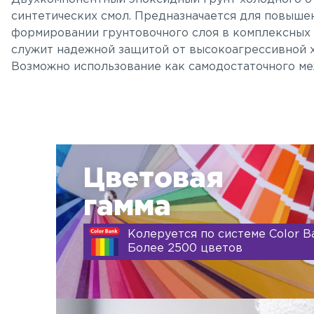
синтетических смол. Предназначается для повыше
формировании грунтовочного слоя в комплексных 
служит надежной защитой от высокоагрессивной 
Возможно использование как самодостаточного ме
Цветовая
гамма
Колеруется по системе Color B
Более 2500 цветов