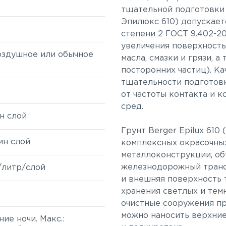
тщательной подготовки 
Эпилюкс 610) допускает
степени 2 ГОСТ 9.402-20
увеличения поверхность
воздушное или обычное
масла, смазки и грязи, 
е
посторонних частиц). К
тщательности подготовк
от частоты контакта и 
сред.
н слой
Грунт Berger Epilux 610
ин слой
комплексных окрасочных
металлоконструкции, объ
железнодорожный трансп
 /литр/слой
и внешняя поверхность 
хранения светлых и тем
очистные сооружения пр
можно наносить верхние
ние ночи. Макс.: