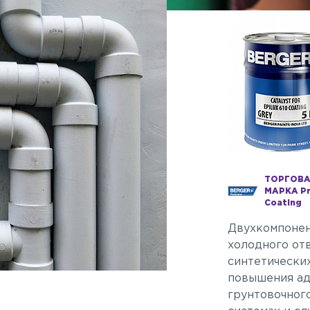
ТОРГОВ
МАРКА Pr
Coating
Двухкомпонен
холодного от
синтетических
повышения ад
грунтовочног