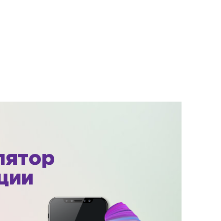
лятор
ции