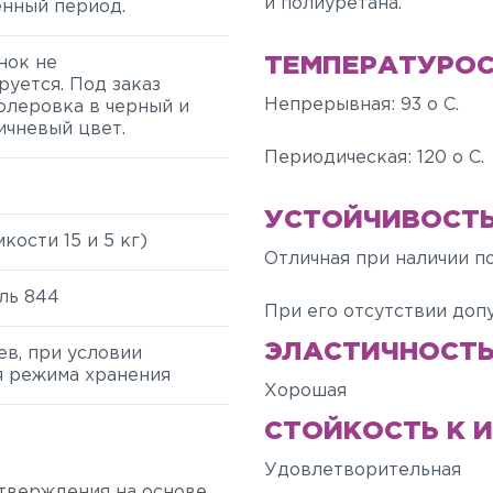
и полиуретана.
нный период.
ТЕМПЕРАТУРО
нок не
руется. Под заказ
Непрерывная: 93 o C.
олеровка в черный и
ичневый цвет.
Периодическая: 120 o C.
УСТОЙЧИВОСТЬ
мкости 15 и 5 кг)
Отличная при наличии п
ль 844
При его отсутствии доп
ЭЛАСТИЧНОСТ
ев, при условии
 режима хранения
Хорошая
СТОЙКОСТЬ К 
Удовлетворительная
тверждения на основе