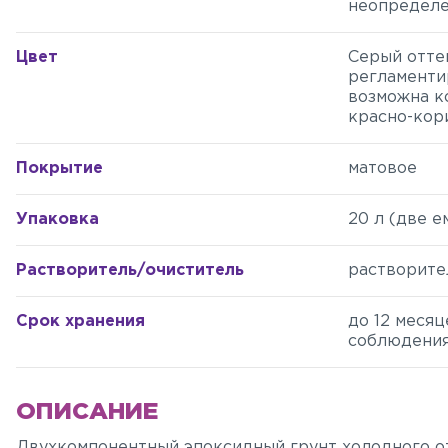
неопределе
Цвет
Серый отте
регламенти
возможна к
красно-кор
Покрытие
матовое
Упаковка
20 л (две е
Растворитель/очиститель
растворите
Срок хранения
до 12 месяц
соблюдения
ОПИСАНИЕ
Двухкомпонентный эпоксидный грунт холодного о