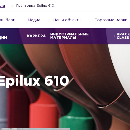
алы
Грунтовка Epilux 610
аш блог
Медиа
Наши объекты
Торговые марки
ИНДУСТРИАЛЬНЫЕ
КРАСК
КАРЬЕРА
ЦИИ
МАТЕРИАЛЫ
CLASS
Epilux 610